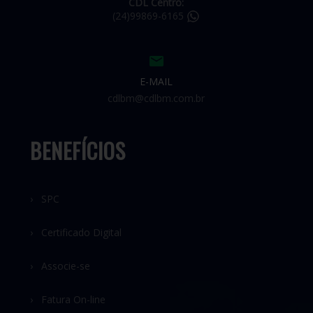
CDL Centro:
(24)99869-6165
E-MAIL
cdlbm@cdlbm.com.br
BENEFÍCIOS
› SPC
› Certificado Digital
› Associe-se
› Fatura On-line