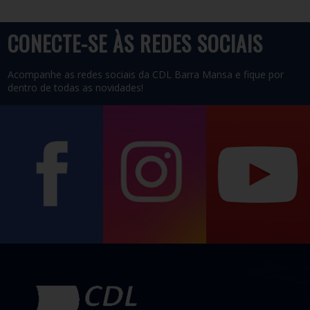
EMPRETEC
CONECTE-SE ÀS REDES SOCIAIS
26/10/2026 08:00h CDL BARRA MANSA
Acompanhe as redes sociais da CDL Barra Mansa e fique por
O Empretec é uma metodologia da ONU que identifica e
dentro de todas as novidades!
desenvolve as 10 características de um empreendedor de
sucesso.
Saiba Mais