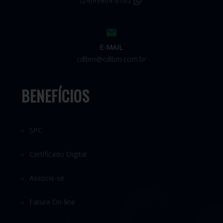
(24)99869-6165
E-MAIL
cdlbm@cdlbm.com.br
BENEFÍCIOS
› SPC
› Certificado Digital
› Associe-se
› Fatura On-line