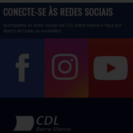
CONECTE-SE ÀS REDES SOCIAIS
26/10/2026 08:00h CDL BARRA MANSA
Acompanhe as redes sociais da CDL Barra Mansa e fique por
O Empretec é uma metodologia da ONU que identifica e
dentro de todas as novidades!
desenvolve as 10 características de um empreendedor de
sucesso.
Saiba Mais