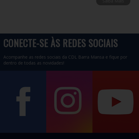
Saiba Mais
CURSO
EMPRETEC
CONECTE-SE ÀS REDES SOCIAIS
26/10/2026 08:00h CDL BARRA MANSA
Acompanhe as redes sociais da CDL Barra Mansa e fique por
O Empretec é uma metodologia da ONU que identifica e
dentro de todas as novidades!
desenvolve as 10 características de um empreendedor de
sucesso.
Saiba Mais