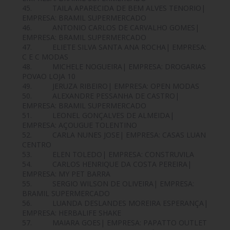
45. TAILA APARECIDA DE BEM ALVES TENORIO|
EMPRESA: BRAMIL SUPERMERCADO
46. ANTONIO CARLOS DE CARVALHO GOMES|
EMPRESA: BRAMIL SUPERMERCADO
47. ELIETE SILVA SANTA ANA ROCHA| EMPRESA:
C E C MODAS
48. MICHELE NOGUEIRA| EMPRESA: DROGARIAS
POVAO LOJA 10
49. JERUZA RIBEIRO| EMPRESA: OPEN MODAS
50. ALEXANDRE PESSANHA DE CASTRO|
EMPRESA: BRAMIL SUPERMERCADO
51. LEONEL GONÇALVES DE ALMEIDA|
EMPRESA: AÇOUGUE TOLENTINO
52. CARLA NUNES JOSE| EMPRESA: CASAS LUAN
CENTRO
53. ELEN TOLEDO| EMPRESA: CONSTRUVILA
54. CARLOS HENRIQUE DA COSTA PEREIRA|
EMPRESA: MY PET BARRA
55. SERGIO WILSON DE OLIVEIRA| EMPRESA:
BRAMIL SUPERMERCADO
56. LUANDA DESLANDES MOREIRA ESPERANÇA|
EMPRESA: HERBALIFE SHAKE
57. MAIARA GOES| EMPRESA: PAPATTO OUTLET