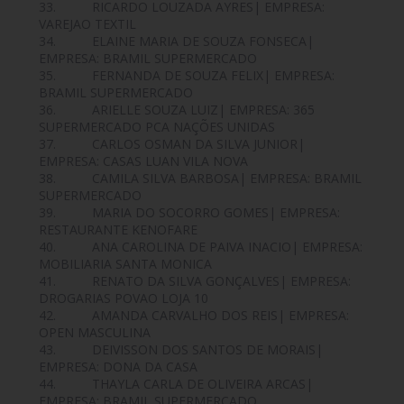
33. RICARDO LOUZADA AYRES| EMPRESA:
VAREJAO TEXTIL
34. ELAINE MARIA DE SOUZA FONSECA|
EMPRESA: BRAMIL SUPERMERCADO
35. FERNANDA DE SOUZA FELIX| EMPRESA:
BRAMIL SUPERMERCADO
36. ARIELLE SOUZA LUIZ| EMPRESA: 365
SUPERMERCADO PCA NAÇÕES UNIDAS
37. CARLOS OSMAN DA SILVA JUNIOR|
EMPRESA: CASAS LUAN VILA NOVA
38. CAMILA SILVA BARBOSA| EMPRESA: BRAMIL
SUPERMERCADO
39. MARIA DO SOCORRO GOMES| EMPRESA:
RESTAURANTE KENOFARE
40. ANA CAROLINA DE PAIVA INACIO| EMPRESA:
MOBILIARIA SANTA MONICA
41. RENATO DA SILVA GONÇALVES| EMPRESA:
DROGARIAS POVAO LOJA 10
42. AMANDA CARVALHO DOS REIS| EMPRESA:
OPEN MASCULINA
43. DEIVISSON DOS SANTOS DE MORAIS|
EMPRESA: DONA DA CASA
44. THAYLA CARLA DE OLIVEIRA ARCAS|
EMPRESA: BRAMIL SUPERMERCADO